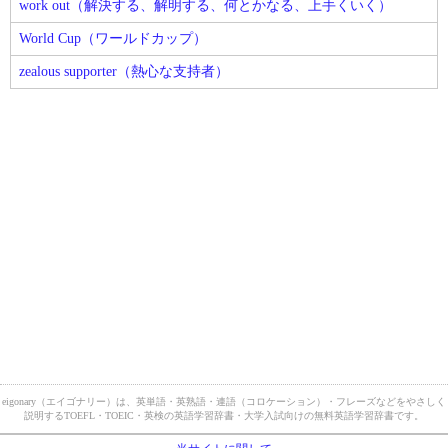
work out（解決する、解明する、何とかなる、上手くいく）
World Cup（ワールドカップ）
zealous supporter（熱心な支持者）
eigonary（エイゴナリー）は、英単語・英熟語・連語（コロケーション）・フレーズなどをやさしく
説明するTOEFL・TOEIC・英検の英語学習辞書・大学入試向けの無料英語学習辞書です。