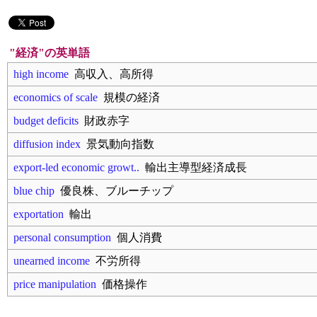
"経済"の英単語
high income
高収入、高所得
economics of scale
規模の経済
budget deficits
財政赤字
diffusion index
景気動向指数
export-led economic growt..
輸出主導型経済成長
blue chip
優良株、ブルーチップ
exportation
輸出
personal consumption
個人消費
unearned income
不労所得
price manipulation
価格操作