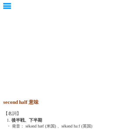
second half 意味
【名詞】
1.
後半戦、下半期
・ 発音：
sékənd hæf (米国) 、sékənd haːf (英国)