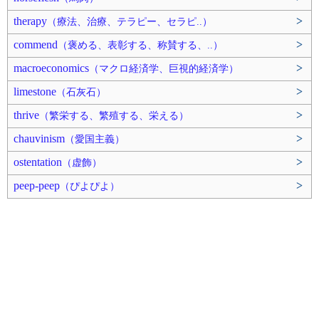
therapy
>
（療法、治療、テラピー、セラピ..）
commend
>
（褒める、表彰する、称賛する、..）
macroeconomics
>
（マクロ経済学、巨視的経済学）
limestone
>
（石灰石）
thrive
>
（繁栄する、繁殖する、栄える）
chauvinism
>
（愛国主義）
ostentation
>
（虚飾）
peep-peep
>
（ぴよぴよ）