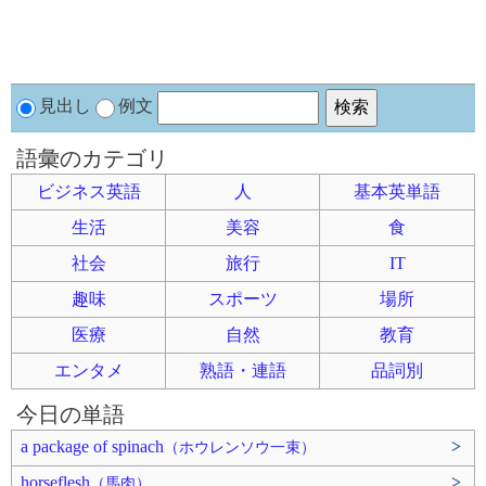
見出し
例文
語彙のカテゴリ
ビジネス英語
人
基本英単語
生活
美容
食
社会
旅行
IT
趣味
スポーツ
場所
医療
自然
教育
エンタメ
熟語・連語
品詞別
今日の単語
a package of spinach
>
（ホウレンソウ一束）
horseflesh
>
（馬肉）