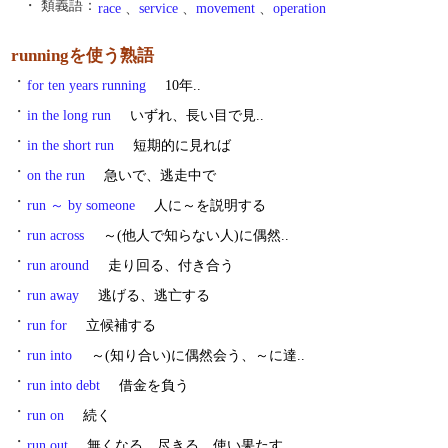
・ 類義語：
race
、
service
、
movement
、
operation
runningを使う熟語
・
for ten years running
10年..
・
in the long run
いずれ、長い目で見..
・
in the short run
短期的に見れば
・
on the run
急いで、逃走中で
・
run ～ by someone
人に～を説明する
・
run across
～(他人で知らない人)に偶然..
・
run around
走り回る、付き合う
・
run away
逃げる、逃亡する
・
run for
立候補する
・
run into
～(知り合い)に偶然会う、～に達..
・
run into debt
借金を負う
・
run on
続く
・
run out
無くなる、尽きる、使い果たす