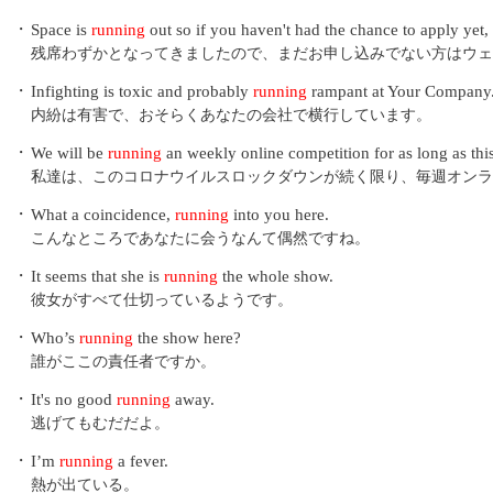
・
Space is
running
out so if you haven't had the chance to apply yet,
残席わずかとなってきましたので、まだお申し込みでない方はウェ
・
Infighting is toxic and probably
running
rampant at Your Company
内紛は有害で、おそらくあなたの会社で横行しています。
・
We will be
running
an weekly online competition for as long as th
私達は、このコロナウイルスロックダウンが続く限り、毎週オンラ
・
What a coincidence,
running
into you here.
こんなところであなたに会うなんて偶然ですね。
・
It seems that she is
running
the whole show.
彼女がすべて仕切っているようです。
・
Who’s
running
the show here?
誰がここの責任者ですか。
・
It's no good
running
away.
逃げてもむだだよ。
・
I’m
running
a fever.
熱が出ている。