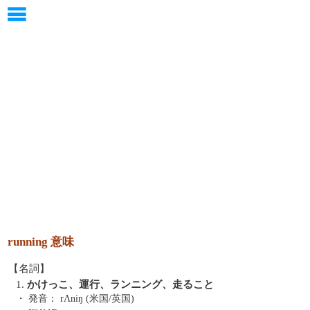
running 意味
【名詞】
1.
かけっこ、運行、ランニング、走ること
・ 発音：
rΛniŋ (米国/英国)