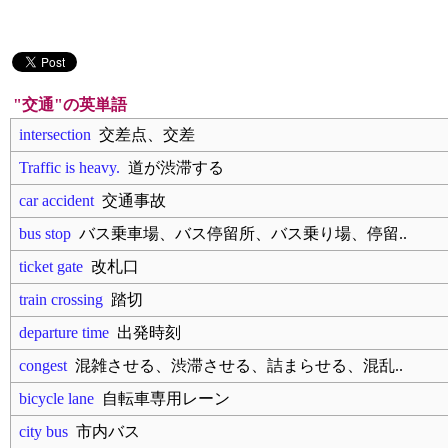
"交通"の英単語
intersection
交差点、交差
Traffic is heavy.
道が渋滞する
car accident
交通事故
bus stop
バス乗車場、バス停留所、バス乗り場、停留..
ticket gate
改札口
train crossing
踏切
departure time
出発時刻
congest
混雑させる、渋滞させる、詰まらせる、混乱..
bicycle lane
自転車専用レーン
city bus
市内バス