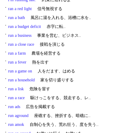
・
ran a red light
信号無視する
・
run a bath
風呂に湯を入れる、浴槽に水を..
・
run a budget deficit
赤字に転..
・
run a business
事業を営む、ビジネス..
・
run a close race
接戦を演じる
・
run a farm
農場を経営する
・
run a fever
熱を出す
・
run a game on
人をだます、はめる
・
run a household
家を切り盛りする
・
run a lisk
危険を冒す
・
run a race
駆けっこをする、競走する、レ..
・
run ads
広告を掲載する
・
run aground
座礁する、挫折する、暗礁に..
・
run amok
自制心を失う、荒れ狂う、度を失う..
・