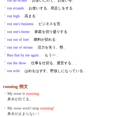
run an errand
お使いに行く、お使いを..
・
run errands
お使いする、用足しをする
・
run high
高まる
・
run one's business
ビジネスを営..
・
run one's home
家庭を切り盛りする
・
run out of fuel
燃料が切れる
・
run out of stream
活力を失う、勢..
・
Run that by me again.
もう一..
・
run the show
仕事を仕切る、運営する、..
・
run wild
はめをはずす、野放しになっている..
running 例文
・
My nose is
running
.
鼻水が出てる。
・
My nose won't stop
running
!
鼻水が止まらない！