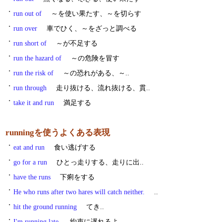
・
run out of
～を使い果たす、～を切らす
・
run over
車でひく、～をざっと調べる
・
run short of
～が不足する
・
run the hazard of
～の危険を冒す
・
run the risk of
～の恐れがある、～..
・
run through
走り抜ける、流れ抜ける、貫..
・
take it and run
満足する
runningを使うよくある表現
・
eat and run
食い逃げする
・
go for a run
ひとっ走りする、走りに出..
・
have the runs
下痢をする
・
He who runs after two hares will catch neither.
..
・
hit the ground running
てき..
・
I'm running late.
約束に遅れるよ