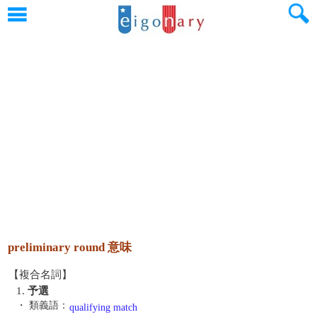
preliminary round 意味
【複合名詞】
1.
予選
・ 類義語：
qualifying match