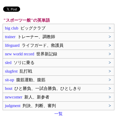
"スポーツ一般"の英単語
big club
ビッグクラブ
>
trainer
トレーナー、調教師
>
lifeguard
ライフガード、救護員
>
new world record
世界新記録
>
sled
ソリに乗る
>
slugfest
乱打戦
>
sit-up
腹筋運動、腹筋
>
bout
ひと勝負、一試合勝負、ひとしきり
>
newcomer
新人、新参者
>
judgment
判決、判断、審判
>
一覧