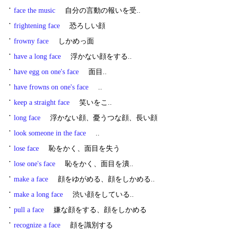
・
face the music
自分の言動の報いを受..
・
frightening face
恐ろしい顔
・
frowny face
しかめっ面
・
have a long face
浮かない顔をする..
・
have egg on one's face
面目..
・
have frowns on one's face
..
・
keep a straight face
笑いをこ..
・
long face
浮かない顔、憂うつな顔、長い顔
・
look someone in the face
..
・
lose face
恥をかく、面目を失う
・
lose one's face
恥をかく、面目を潰..
・
make a face
顔をゆがめる、顔をしかめる..
・
make a long face
渋い顔をしている..
・
pull a face
嫌な顔をする、顔をしかめる
・
recognize a face
顔を識別する