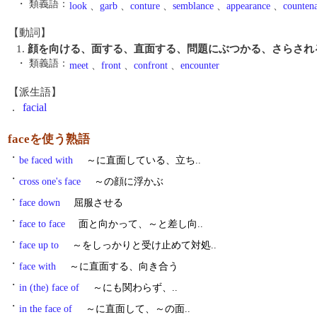
・ 類義語：
look
、
garb
、
conture
、
semblance
、
appearance
、
counten
【動詞】
1.
顔を向ける、面する、直面する、問題にぶつかる、さらされ
・ 類義語：
meet
、
front
、
confront
、
encounter
【派生語】
.
facial
faceを使う熟語
・
be faced with
～に直面している、立ち..
・
cross one's face
～の顔に浮かぶ
・
face down
屈服させる
・
face to face
面と向かって、～と差し向..
・
face up to
～をしっかりと受け止めて対処..
・
face with
～に直面する、向き合う
・
in (the) face of
～にも関わらず、..
・
in the face of
～に直面して、～の面..