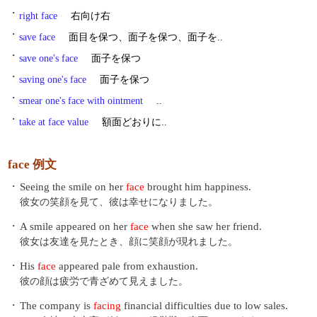
・
right face
右向け右
・
save face
面目を保つ、面子を保つ、面子を..
・
save one's face
面子を保つ
・
saving one's face
面子を保つ
・
smear one's face with ointment
..
・
take at face value
額面どおりに..
face 例文
・
Seeing the smile on her
face
brought him happiness.
彼女の笑顔を見て、彼は幸せになりました。
・
A smile appeared on her
face
when she saw her friend.
彼女は友達を見たとき、顔に笑顔が現れました。
・
His
face
appeared pale from exhaustion.
彼の顔は疲労で青ざめて見えました。
・
The company is
facing
financial difficulties due to low sales.