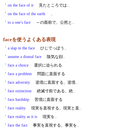
・
on the face of it
見たところでは..
・
on the face of the earth
..
・
to a one's face
～の面前で、公然と..
faceを使うよくある表現
・
a slap in the face
ひじでっぽう..
・
assume a dismal face
陰気な顔..
・
face a choice
選択に迫られる
・
face a problem
問題に直面する
・
face adversity
逆境に直面する、逆境..
・
face extinction
絶滅寸前である、絶..
・
face hardship
苦境に直面する
・
face reality
現実を直視する、現実と直..
・
face reality as it is
現実を..
・
face the fact
事実を直視する、事実を..