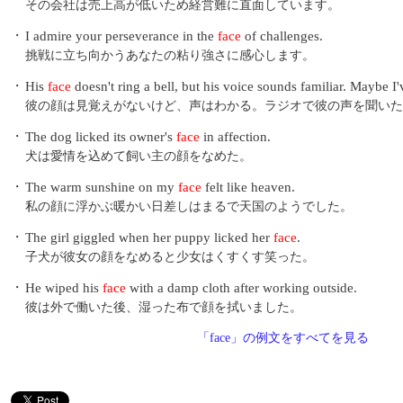
その会社は売上高が低いため経営難に直面しています。
・
I admire your perseverance in the
face
of challenges.
挑戦に立ち向かうあなたの粘り強さに感心します。
・
His
face
doesn't ring a bell, but his voice sounds familiar. Maybe I
彼の顔は見覚えがないけど、声はわかる。ラジオで彼の声を聞いた
・
The dog licked its owner's
face
in affection.
犬は愛情を込めて飼い主の顔をなめた。
・
The warm sunshine on my
face
felt like heaven.
私の顔に浮かぶ暖かい日差しはまるで天国のようでした。
・
The girl giggled when her puppy licked her
face
.
子犬が彼女の顔をなめると少女はくすくす笑った。
・
He wiped his
face
with a damp cloth after working outside.
彼は外で働いた後、湿った布で顔を拭いました。
「face」の例文をすべてを見る