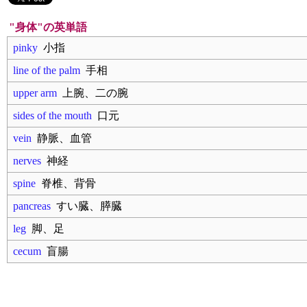
"身体"の英単語
pinky
小指
line of the palm
手相
upper arm
上腕、二の腕
sides of the mouth
口元
vein
静脈、血管
nerves
神経
spine
脊椎、背骨
pancreas
すい臓、膵臓
leg
脚、足
cecum
盲腸