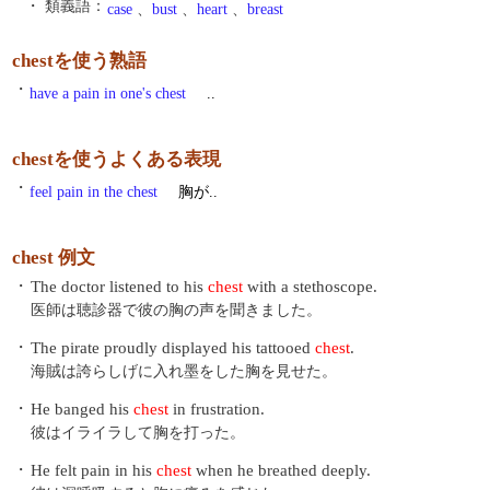
・ 類義語：
case
、
bust
、
heart
、
breast
chestを使う熟語
・
have a pain in one's chest
..
chestを使うよくある表現
・
feel pain in the chest
胸が..
chest 例文
・
The doctor listened to his
chest
with a stethoscope.
医師は聴診器で彼の胸の声を聞きました。
・
The pirate proudly displayed his tattooed
chest
.
海賊は誇らしげに入れ墨をした胸を見せた。
・
He banged his
chest
in frustration.
彼はイライラして胸を打った。
・
He felt pain in his
chest
when he breathed deeply.