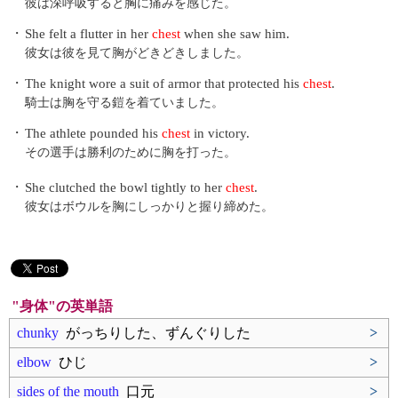
彼は深呼吸すると胸に痛みを感じた。
・
She felt a flutter in her
chest
when she saw him.
彼女は彼を見て胸がどきどきしました。
・
The knight wore a suit of armor that protected his
chest
.
騎士は胸を守る鎧を着ていました。
・
The athlete pounded his
chest
in victory.
その選手は勝利のために胸を打った。
・
She clutched the bowl tightly to her
chest
.
彼女はボウルを胸にしっかりと握り締めた。
"身体"の英単語
chunky
がっちりした、ずんぐりした
>
elbow
ひじ
>
sides of the mouth
口元
>