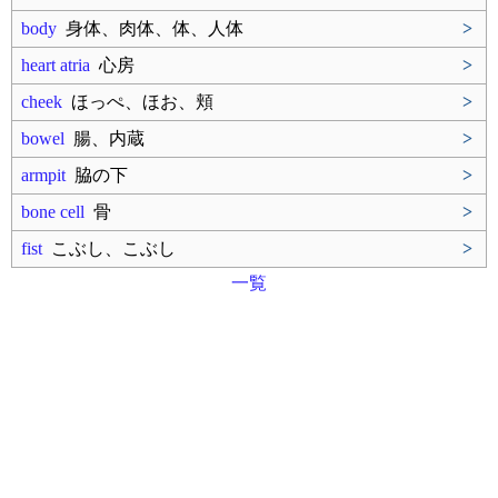
body
身体、肉体、体、人体
>
heart atria
心房
>
cheek
ほっぺ、ほお、頬
>
bowel
腸、内蔵
>
armpit
脇の下
>
bone cell
骨
>
fist
こぶし、こぶし
>
一覧