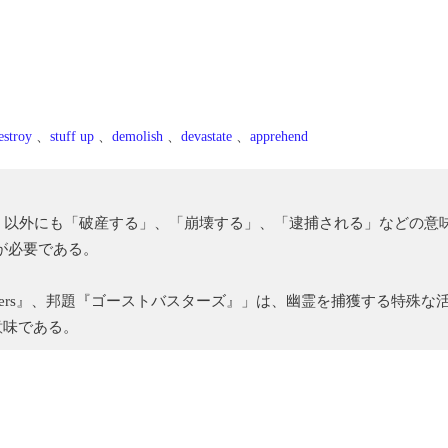
estroy
、
stuff up
、
demolish
、
devastate
、
apprehend
胸」以外にも「破産する」、「崩壊する」、「逮捕される」などの
が必要である。
sters』、邦題『ゴーストバスターズ』」は、幽霊を捕獲する特殊な活動
う意味である。