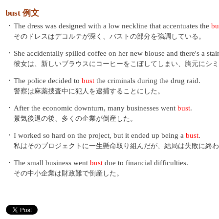
bust 例文
・
The dress was designed with a low neckline that accentuates the
bu
そのドレスはデコルテが深く、バストの部分を強調している。
・
She accidentally spilled coffee on her new blouse and there's a stai
彼女は、新しいブラウスにコーヒーをこぼしてしまい、胸元にシミ
・
The police decided to
bust
the criminals during the drug raid.
警察は麻薬捜査中に犯人を逮捕することにした。
・
After the economic downturn, many businesses went
bust
.
景気後退の後、多くの企業が倒産した。
・
I worked so hard on the project, but it ended up being a
bust
.
私はそのプロジェクトに一生懸命取り組んだが、結局は失敗に終わ
・
The small business went
bust
due to financial difficulties.
その中小企業は財政難で倒産した。