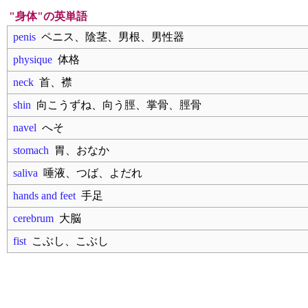
"身体"の英単語
penis
ペニス、陰茎、男根、男性器
physique
体格
neck
首、襟
shin
向こうずね、向う脛、掌骨、脛骨
navel
へそ
stomach
胃、おなか
saliva
唾液、つば、よだれ
hands and feet
手足
cerebrum
大脳
fist
こぶし、こぶし