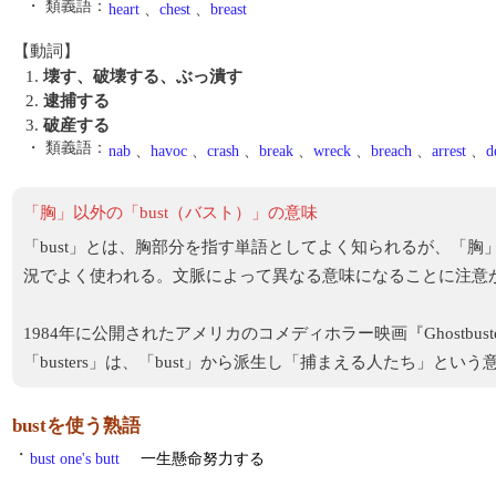
・ 類義語：
heart
、
chest
、
breast
【動詞】
1.
壊す、破壊する、ぶっ潰す
2.
逮捕する
3.
破産する
・ 類義語：
nab
、
havoc
、
crash
、
break
、
wreck
、
breach
、
arrest
、
d
「胸」以外の「bust（バスト）」の意味
「bust」とは、胸部分を指す単語としてよく知られるが、「
況でよく使われる。文脈によって異なる意味になることに注意
1984年に公開されたアメリカのコメディホラー映画『Ghostbu
「busters」は、「bust」から派生し「捕まえる人たち」とい
bustを使う熟語
・
bust one's butt
一生懸命努力する