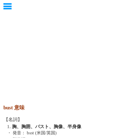
bust 意味
【名詞】
1.
胸、胸囲、バスト、胸像、半身像
・ 発音：
bʌst (米国/英国)