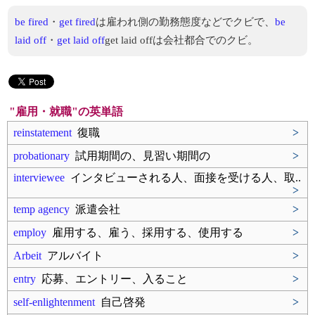
be fired
・
get fired
は雇われ側の勤務態度などでクビで、
be
laid off
・
get laid off
get laid offは会社都合でのクビ。
"雇用・就職"の英単語
reinstatement
復職
>
probationary
試用期間の、見習い期間の
>
interviewee
インタビューされる人、面接を受ける人、取..
>
temp agency
派遣会社
>
employ
雇用する、雇う、採用する、使用する
>
Arbeit
アルバイト
>
entry
応募、エントリー、入ること
>
self-enlightenment
自己啓発
>