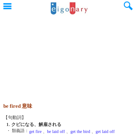
be fired 意味
【句動詞】
1. クビになる、解雇される
・ 類義語：
get fire
、
be laid off
、
get the bird
、
get laid off