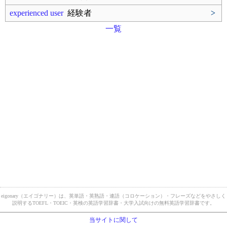
experienced user
経験者
>
一覧
eigonary（エイゴナリー）は、英単語・英熟語・連語（コロケーション）・フレーズなどをやさしく
説明するTOEFL・TOEIC・英検の英語学習辞書・大学入試向けの無料英語学習辞書です。
当サイトに関して