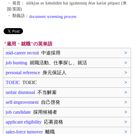
・ 発音：
silékʃən əv kǽndidèit bai igzǽminiŋ ðέər kəríər péipərz (米
国/英国)
・ 類義語：
document screening process
"雇用・就職"の英単語
mid-career recruit
中途採用
>
job hunting
就職活動、仕事探し、就活
>
personal reference
身元保証人
>
TOEIC
TOEIC
>
unfair dismissal
不当解雇
>
self-improvement
自己啓発
>
job candidate
採用候補者
>
applicant eligibility
応募資格
>
sales-force turnover
離職
>