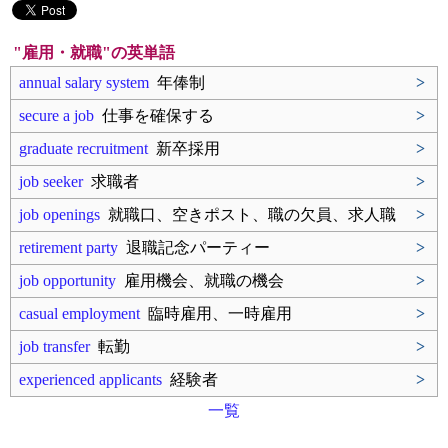
"雇用・就職"の英単語
annual salary system
年俸制
>
secure a job
仕事を確保する
>
graduate recruitment
新卒採用
>
job seeker
求職者
>
job openings
就職口、空きポスト、職の欠員、求人職
>
retirement party
退職記念パーティー
>
job opportunity
雇用機会、就職の機会
>
casual employment
臨時雇用、一時雇用
>
job transfer
転勤
>
experienced applicants
経験者
>
一覧