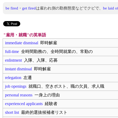
be fired
・
get fired
は雇われ側の勤務態度などでクビで、
be laid o
"雇用・就職"の英単語
immediate dismissal
即時解雇
full-time
全時間勤務の、全時間就業の、常勤の
enlistment
入隊、入隊、応募
instant dismissal
即時解雇
relegation
左遷
job openings
就職口、空きポスト、職の欠員、求人職
personal reasons
一身上の理由
experienced applicants
経験者
short list
最終的選抜候補者リスト