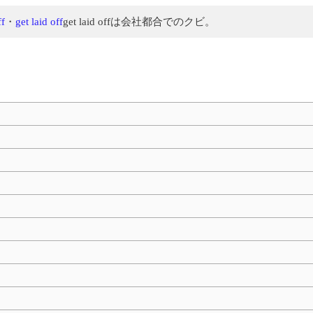
ff
・
get laid off
get laid offは会社都合でのクビ。