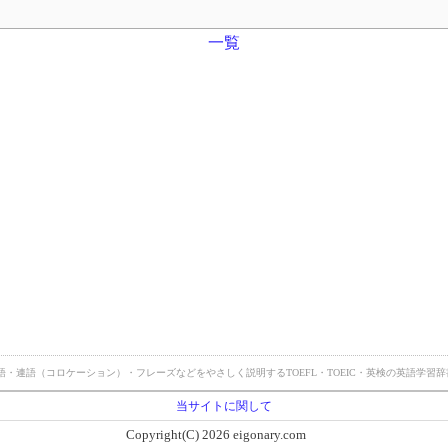
一覧
・英熟語・連語（コロケーション）・フレーズなどをやさしく説明するTOEFL・TOEIC・英検の英語学
当サイトに関して
Copyright(C) 2026 eigonary.com