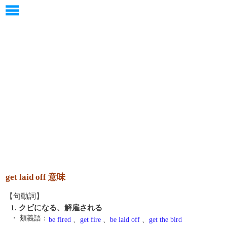
get laid off 意味
【句動詞】
1. クビになる、解雇される
・ 類義語：
be fired
、
get fire
、
be laid off
、
get the bird