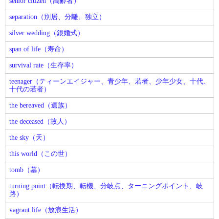
senior citizen（高齢者）
separation（別居、分離、独立）
silver wedding（銀婚式）
span of life（寿命）
survival rate（生存率）
teenager（ティーンエイジャー、青少年、若者、少年少女、十代、
十代の若者）
the bereaved（遺族）
the deceased（故人）
the sky（天）
this world（この世）
tomb（墓）
turning point（転換期、転機、分岐点、ターニングポイント、岐
路）
vagrant life（放浪生活）