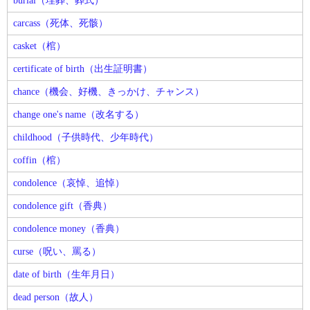
burial（埋葬、葬式）
carcass（死体、死骸）
casket（棺）
certificate of birth（出生証明書）
chance（機会、好機、きっかけ、チャンス）
change one's name（改名する）
childhood（子供時代、少年時代）
coffin（棺）
condolence（哀悼、追悼）
condolence gift（香典）
condolence money（香典）
curse（呪い、罵る）
date of birth（生年月日）
dead person（故人）