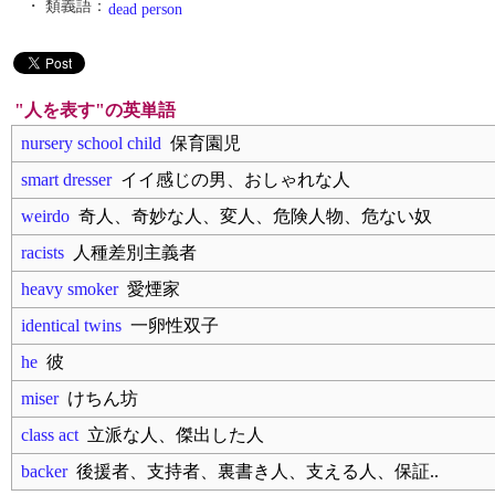
・ 類義語：
dead person
"人を表す"の英単語
nursery school child
保育園児
smart dresser
イイ感じの男、おしゃれな人
weirdo
奇人、奇妙な人、変人、危険人物、危ない奴
racists
人種差別主義者
heavy smoker
愛煙家
identical twins
一卵性双子
he
彼
miser
けちん坊
class act
立派な人、傑出した人
backer
後援者、支持者、裏書き人、支える人、保証..