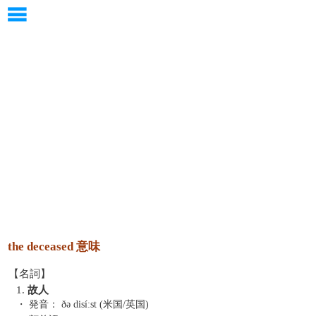
the deceased 意味
【名詞】
1.
故人
・ 発音：
ðə disíːst (米国/英国)