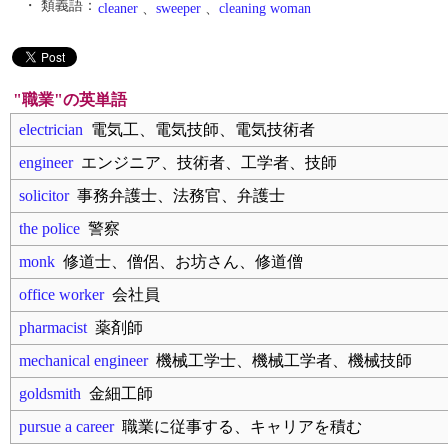
・ 類義語：
cleaner
、
sweeper
、
cleaning woman
"職業"の英単語
electrician
電気工、電気技師、電気技術者
engineer
エンジニア、技術者、工学者、技師
solicitor
事務弁護士、法務官、弁護士
the police
警察
monk
修道士、僧侶、お坊さん、修道僧
office worker
会社員
pharmacist
薬剤師
mechanical engineer
機械工学士、機械工学者、機械技師
goldsmith
金細工師
pursue a career
職業に従事する、キャリアを積む