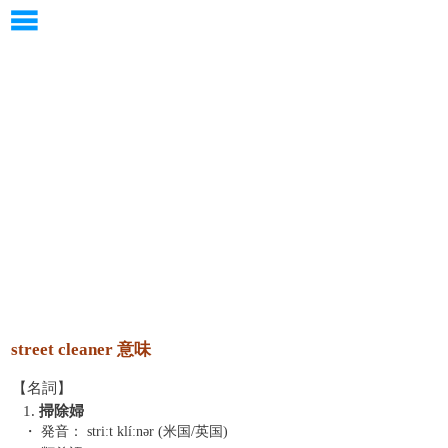
street cleaner 意味
【名詞】
1.
掃除婦
・ 発音：
striːt klíːnər (米国/英国)