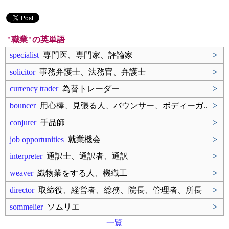
"職業"の英単語
specialist
専門医、専門家、評論家
>
solicitor
事務弁護士、法務官、弁護士
>
currency trader
為替トレーダー
>
bouncer
用心棒、見張る人、バウンサー、ボディーガ..
>
conjurer
手品師
>
job opportunities
就業機会
>
interpreter
通訳士、通訳者、通訳
>
weaver
織物業をする人、機織工
>
director
取締役、経営者、総務、院長、管理者、所長
>
sommelier
ソムリエ
>
一覧