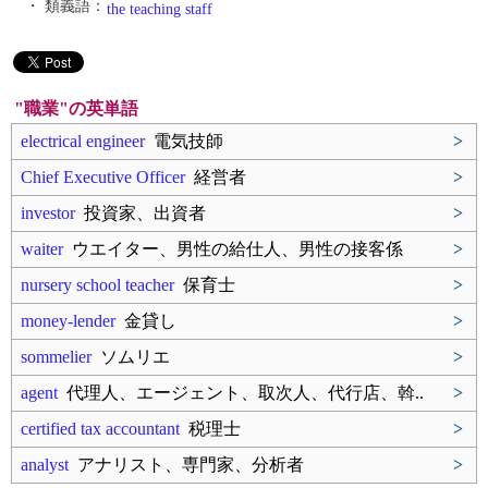
・ 類義語：
the teaching staff
"職業"の英単語
electrical engineer
電気技師
>
Chief Executive Officer
経営者
>
investor
投資家、出資者
>
waiter
ウエイター、男性の給仕人、男性の接客係
>
nursery school teacher
保育士
>
money-lender
金貸し
>
sommelier
ソムリエ
>
agent
代理人、エージェント、取次人、代行店、斡..
>
certified tax accountant
税理士
>
analyst
アナリスト、専門家、分析者
>