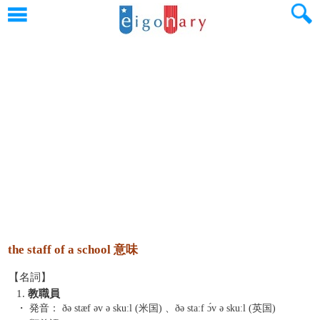
the staff of a school 意味
【名詞】
1.
教職員
・ 発音：
ðə stæf əv ə skuːl (米国) 、ðə staːf ɔ́v ə skuːl (英国)