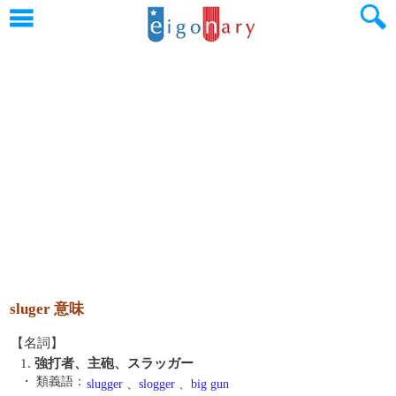
sluger 意味
【名詞】
1.
強打者、主砲、スラッガー
・ 類義語：
slugger
、
slogger
、
big gun