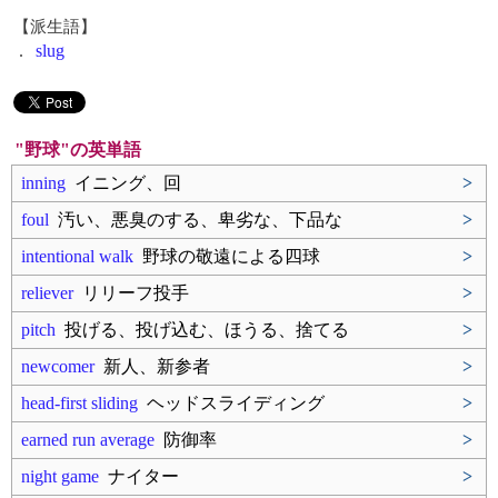
【派生語】
.
slug
"野球"の英単語
inning
イニング、回
>
foul
汚い、悪臭のする、卑劣な、下品な
>
intentional walk
野球の敬遠による四球
>
reliever
リリーフ投手
>
pitch
投げる、投げ込む、ほうる、捨てる
>
newcomer
新人、新参者
>
head-first sliding
ヘッドスライディング
>
earned run average
防御率
>
night game
ナイター
>