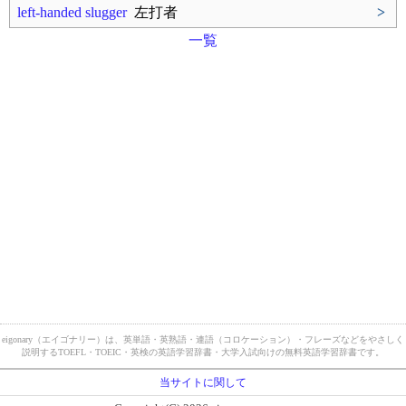
left-handed slugger
左打者
>
一覧
eigonary（エイゴナリー）は、英単語・英熟語・連語（コロケーション）・フレーズなどをやさしく
説明するTOEFL・TOEIC・英検の英語学習辞書・大学入試向けの無料英語学習辞書です。
当サイトに関して