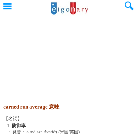
earned run average 意味
【名詞】
1.
防御率
・ 発音：
əːrnd rʌn ǽvəridʒ (米国/英国)