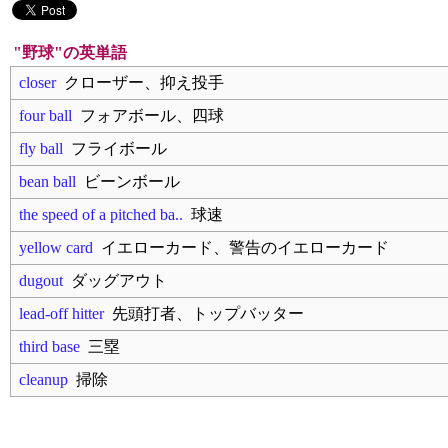
"野球"の英単語
closer
クローザー、抑え投手
four ball
フォアボール、四球
fly ball
フライボール
bean ball
ビーンボール
the speed of a pitched ba..
球速
yellow card
イエローカード、警告のイエローカード
dugout
ダッグアウト
lead-off hitter
先頭打者、トップバッター
third base
三塁
cleanup
掃除