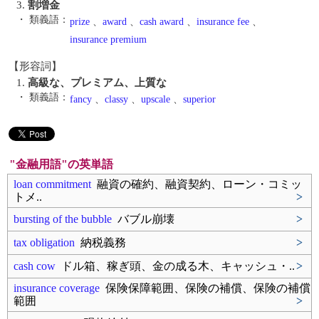
3.
割増金
・ 類義語：
prize
、
award
、
cash award
、
insurance fee
、
insurance premium
【形容詞】
1.
高級な、プレミアム、上質な
・ 類義語：
fancy
、
classy
、
upscale
、
superior
"金融用語"の英単語
loan commitment
融資の確約、融資契約、ローン・コミッ
トメ..
>
bursting of the bubble
バブル崩壊
>
tax obligation
納税義務
>
cash cow
ドル箱、稼ぎ頭、金の成る木、キャッシュ・..
>
insurance coverage
保険保障範囲、保険の補償、保険の補償
範囲
>