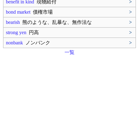
benefit in kind
現物給付
>
bond market
債権市場
>
bearish
熊のような、乱暴な、無作法な
>
strong yen
円高
>
nonbank
ノンバンク
>
一覧