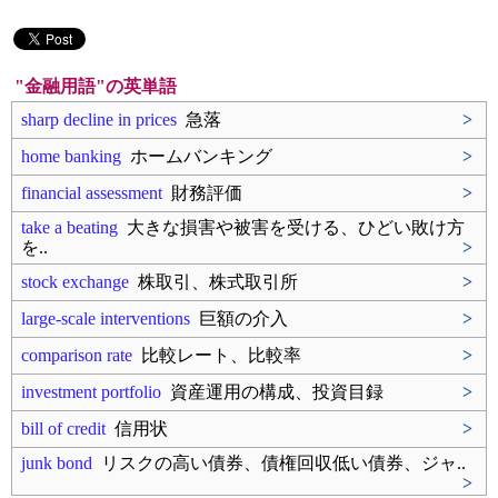
"金融用語"の英単語
sharp decline in prices
急落
>
home banking
ホームバンキング
>
financial assessment
財務評価
>
take a beating
大きな損害や被害を受ける、ひどい敗け方
を..
>
stock exchange
株取引、株式取引所
>
large-scale interventions
巨額の介入
>
comparison rate
比較レート、比較率
>
investment portfolio
資産運用の構成、投資目録
>
bill of credit
信用状
>
junk bond
リスクの高い債券、債権回収低い債券、ジャ..
>