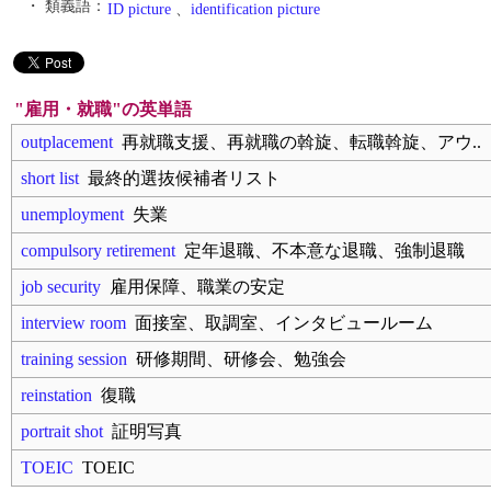
・ 類義語：
ID picture
、
identification picture
"雇用・就職"の英単語
outplacement
再就職支援、再就職の斡旋、転職斡旋、アウ..
short list
最終的選抜候補者リスト
unemployment
失業
compulsory retirement
定年退職、不本意な退職、強制退職
job security
雇用保障、職業の安定
interview room
面接室、取調室、インタビュールーム
training session
研修期間、研修会、勉強会
reinstation
復職
portrait shot
証明写真
TOEIC
TOEIC