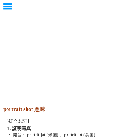
portrait shot 意味
【複合名詞】
1.
証明写真
・ 発音：
pɔ́ːrtrit ʃat (米国) 、pɔ́ːrtrit ʃɔt (英国)