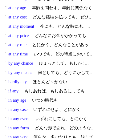
・
at any age
年齢を問わず、年齢に関係なく..
・
at any cost
どんな犠牲を払っても、ぜひ..
・
at any moment
今にも、どんな時にも、..
・
at any price
どんなにお金がかかっても..
・
at any rate
とにかく、どんなことがあっ..
・
at any time
いつでも、どの時点において..
・
by any chance
ひょっとして、もしかし..
・
by any means
何としても、どうにかして..
・
hardly any
ほとんど～がない
・
if any
もしあれば、もしあるにしても
・
in any age
いつの時代も
・
in any case
いずれにせよ、とにかく
・
in any event
いずれにしても、とにかく
・
in any form
どんな形であれ、どのような..
・
in any way
何らか、多少なりとも、決して