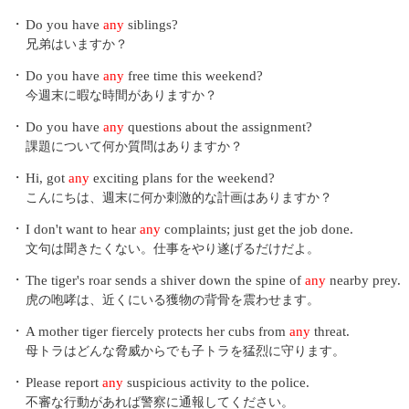
・
Do you have
any
siblings?
兄弟はいますか？
・
Do you have
any
free time this weekend?
今週末に暇な時間がありますか？
・
Do you have
any
questions about the assignment?
課題について何か質問はありますか？
・
Hi, got
any
exciting plans for the weekend?
こんにちは、週末に何か刺激的な計画はありますか？
・
I don't want to hear
any
complaints; just get the job done.
文句は聞きたくない。仕事をやり遂げるだけだよ。
・
The tiger's roar sends a shiver down the spine of
any
nearby prey.
虎の咆哮は、近くにいる獲物の背骨を震わせます。
・
A mother tiger fiercely protects her cubs from
any
threat.
母トラはどんな脅威からでも子トラを猛烈に守ります。
・
Please report
any
suspicious activity to the police.
不審な行動があれば警察に通報してください。