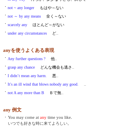
・
not ~ any longer
もはや～ない
・
not ～ by any means
全く～ない
・
scarcely any
ほとんど～がない
・
under any circumstances
ど..
anyを使うよくある表現
・
Any further questions ?
他..
・
grasp any chance
どんな機会も逃さ..
・
I didn’t mean any harm.
悪..
・
It's an ill wind that blows nobody any good.
..
・
not A any more than B
Ｂで無..
any 例文
・
You may come at
any
time you like.
いつでも好きな時に来てよろしい。