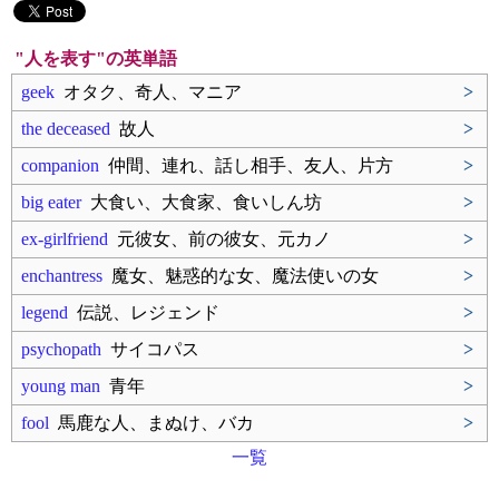
"人を表す"の英単語
geek
オタク、奇人、マニア
>
the deceased
故人
>
companion
仲間、連れ、話し相手、友人、片方
>
big eater
大食い、大食家、食いしん坊
>
ex-girlfriend
元彼女、前の彼女、元カノ
>
enchantress
魔女、魅惑的な女、魔法使いの女
>
legend
伝説、レジェンド
>
psychopath
サイコパス
>
young man
青年
>
fool
馬鹿な人、まぬけ、バカ
>
一覧