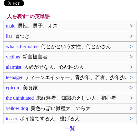
"人を表す"の英単語
male
男性、男子、オス
>
liar
嘘つき
>
what's-her-name
何とかという女性、何とかさん
>
victims
災害被害者
>
alarmist
人騒がせな人、心配性の人
>
teenager
ティーンエイジャー、青少年、若者、少年少..
>
epicure
美食家
>
the uninitiated
未経験者、知識の乏しい人、初心者
>
yellow dog
黄色っぽい雑種犬、のら犬
>
tosser
ポイ捨てする人、投げる人
>
一覧