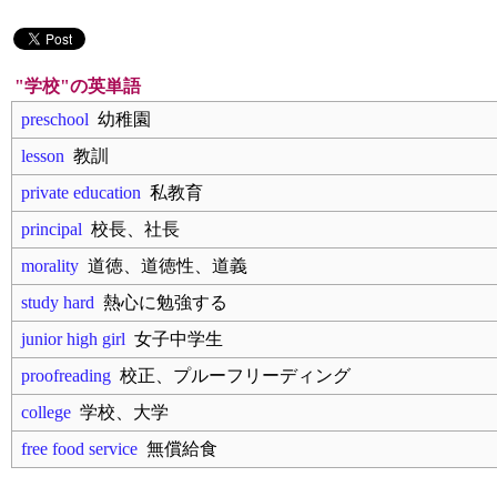
"学校"の英単語
preschool
幼稚園
lesson
教訓
private education
私教育
principal
校長、社長
morality
道徳、道徳性、道義
study hard
熱心に勉強する
junior high girl
女子中学生
proofreading
校正、プルーフリーディング
college
学校、大学
free food service
無償給食