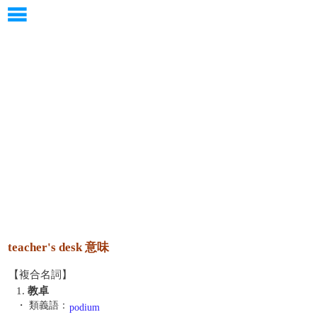
teacher's desk 意味
【複合名詞】
1.
教卓
・ 類義語：
podium