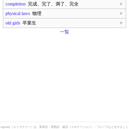
completion
完成、完了、満了、完全
>
physical laws
物理
>
old girls
卒業生
>
一覧
eigonary（エイゴナリー）は、英単語・英熟語・連語（コロケーション）・フレーズなどをやさしく