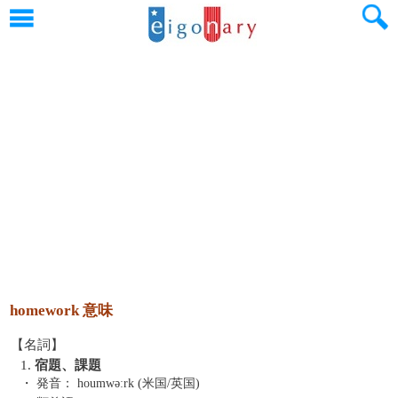
homework 意味
【名詞】
1.
宿題、課題
・ 発音：
houmwəːrk (米国/英国)