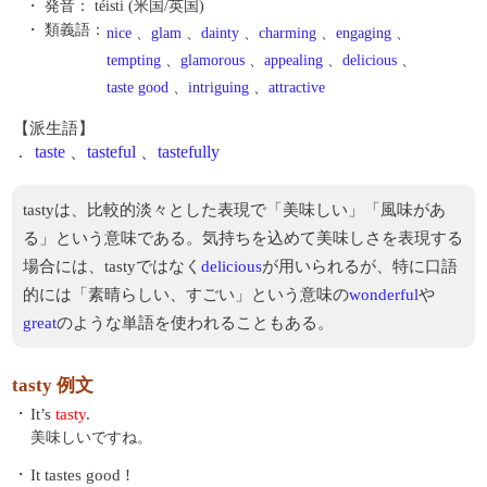
・ 発音：
téisti (米国/英国)
・ 類義語：
nice
、
glam
、
dainty
、
charming
、
engaging
、
tempting
、
glamorous
、
appealing
、
delicious
、
taste good
、
intriguing
、
attractive
【派生語】
.
taste
、
tasteful
、
tastefully
tastyは、比較的淡々とした表現で「美味しい」「風味があ
る」という意味である。気持ちを込めて美味しさを表現する
場合には、tastyではなく
delicious
が用いられるが、特に口語
的には「素晴らしい、すごい」という意味の
wonderful
や
great
のような単語を使われることもある。
tasty 例文
・
It’s
tasty
.
美味しいですね。
・
It tastes good !