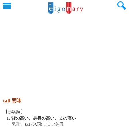
tall 意味
【形容詞】
1.
背の高い、身長の高い、丈の高い
・ 発音：
tɔːl (米国) 、tɔːl (英国)