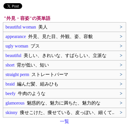
"外見・容姿"の英単語
beautiful woman
美人
>
appearance
外見、見た目、外観、姿、容貌
>
ugly woman
ブス
>
beautiful
美しい、きれいな、すばらしい、立派な
>
short
背が低い、短い
>
straight perm
ストレートパーマ
>
braid
編んだ髪、組みひも
>
beefy
牛肉のような
>
glamorous
魅惑的な、魅力に満ちた、魅力的な
>
skinny
痩せこけた、痩せている、皮っぽい、細くて..
>
一覧