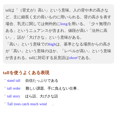
tallは「（背丈が）高い」という意味。人の背や木の高さな
ど、主に細長く丈の長いものに用いられる。背の高さを表す
場合、乳児に関しては例外的に
long
を用いる。「少々無理の
ある」というニュアンスが含まれ、値段が高い「法外に高
い」、話が「大げさな」という意味がある。
「高い」という意味での
high
は、基準となる場所からの高さ
が「高い」という意味のほか、「レベルが高い」という意味
が含まれる。tallに対応する反意語は
short
である。
tallを使うよくある表現
・
stand tall
自信たっぷりである
・
tall order
難しい課題、手に負えない仕事..
・
tall story
ほら話、大げさな話
・
Tall trees catch much wind
..