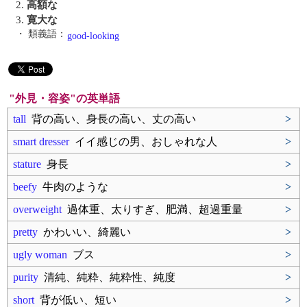
2.
高額な
3.
寛大な
・ 類義語：
good-looking
"外見・容姿"の英単語
tall
背の高い、身長の高い、丈の高い
>
smart dresser
イイ感じの男、おしゃれな人
>
stature
身長
>
beefy
牛肉のような
>
overweight
過体重、太りすぎ、肥満、超過重量
>
pretty
かわいい、綺麗い
>
ugly woman
ブス
>
purity
清純、純粋、純粋性、純度
>
short
背が低い、短い
>