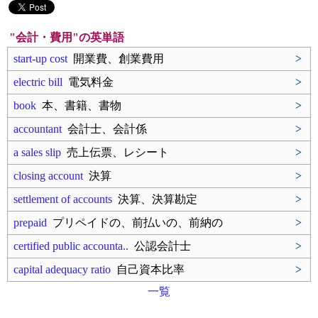
"会計・費用"の英単語
start-up cost
開業費、創業費用
>
electric bill
電気料金
>
book
本、書籍、書物
>
accountant
会計士、会計係
>
a sales slip
売上伝票、レシート
>
closing account
決算
>
settlement of accounts
決算、決算勘定
>
prepaid
プリペイドの、前払いの、前納の
>
certified public accounta..
公認会計士
>
capital adequacy ratio
自己資本比率
>
一覧