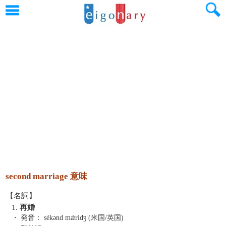
second marriage 意味
【名詞】
1.
再婚
・ 発音：
sékənd mǽridʒ (米国/英国)