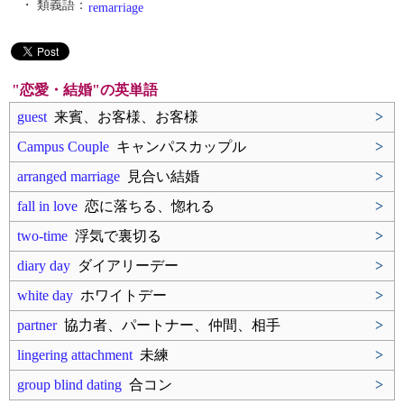
・ 類義語：
remarriage
"恋愛・結婚"の英単語
guest
来賓、お客様、お客様
>
Campus Couple
キャンパスカップル
>
arranged marriage
見合い結婚
>
fall in love
恋に落ちる、惚れる
>
two-time
浮気で裏切る
>
diary day
ダイアリーデー
>
white day
ホワイトデー
>
partner
協力者、パートナー、仲間、相手
>
lingering attachment
未練
>
group blind dating
合コン
>