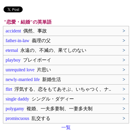
"恋愛・結婚"の英単語
accident
偶然、事故
>
father-in-law
義理の父
>
eternal
永遠の、不滅の、果てしのない
>
playboy
プレイボーイ
>
unrequited love
片思い
>
newly-married life
新婚生活
>
flirt
浮気する、恋をもてあそぶ、いちゃつく、ナ..
>
single daddy
シングル・ダディー
>
polygamy
複婚、一夫多妻制、一妻多夫制
>
promiscuous
乱交する
>
一覧