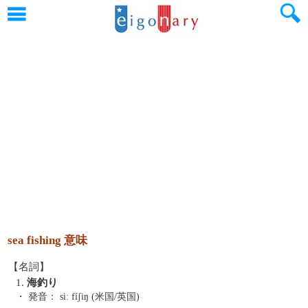
sea fishing 意味
【名詞】
1.
海釣り
・ 発音：
siː fíʃiŋ (米国/英国)