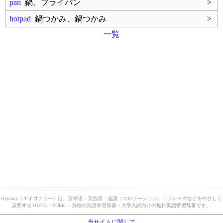
pan
鍋、フライパン
>
hotpad
鍋つかみ、鍋つかみ
>
一覧
eigonary（エイゴナリー）は、英単語・英熟語・連語（コロケーション）・フレーズなどをやさしく
説明するTOEFL・TOEIC・英検の英語学習辞書・大学入試向けの無料英語学習辞書です。
当サイトに関して