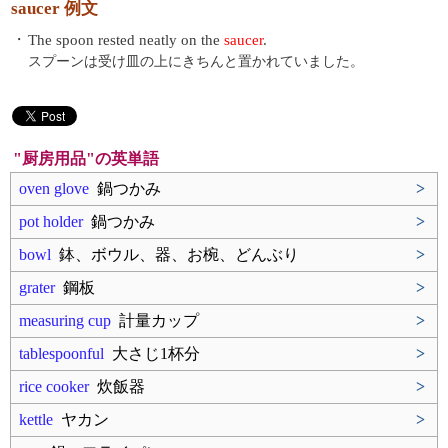
saucer 例文
・
The spoon rested neatly on the
saucer
.
スプーンは受け皿の上にきちんと置かれていました。
"厨房用品"の英単語
oven glove
鍋つかみ
>
pot holder
鍋つかみ
>
bowl
鉢、ボウル、器、お椀、どんぶり
>
grater
鋼板
>
measuring cup
計量カップ
>
tablespoonful
大さじ1杯分
>
rice cooker
炊飯器
>
kettle
ヤカン
>