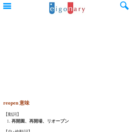
reopen 意味
【動詞】
1.
再開園、再開場、リオープン
【自･他動詞】