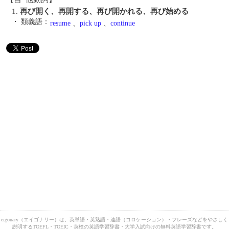
1.
再び開く、再開する、再び開かれる、再び始める
・ 類義語：
resume
、
pick up
、
continue
eigonary（エイゴナリー）は、英単語・英熟語・連語（コロケーション）・フレーズなどをやさしく
説明するTOEFL・TOEIC・英検の英語学習辞書・大学入試向けの無料英語学習辞書です。