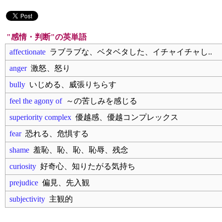
"感情・判断"の英単語
affectionate
ラブラブな、ベタベタした、イチャイチャし..
anger
激怒、怒り
bully
いじめる、威張りちらす
feel the agony of
～の苦しみを感じる
superiority complex
優越感、優越コンプレックス
fear
恐れる、危惧する
shame
羞恥、恥、恥、恥辱、残念
curiosity
好奇心、知りたがる気持ち
prejudice
偏見、先入観
subjectivity
主観的