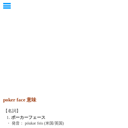
poker face 意味
【名詞】
1.
ポーカーフェース
・ 発音：
póukər feis (米国/英国)