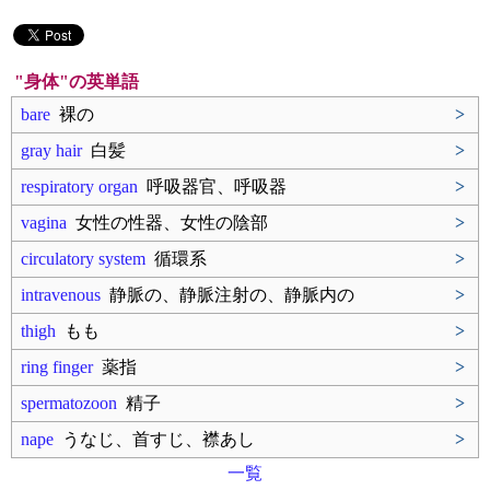
"身体"の英単語
bare
裸の
>
gray hair
白髪
>
respiratory organ
呼吸器官、呼吸器
>
vagina
女性の性器、女性の陰部
>
circulatory system
循環系
>
intravenous
静脈の、静脈注射の、静脈内の
>
thigh
もも
>
ring finger
薬指
>
spermatozoon
精子
>
nape
うなじ、首すじ、襟あし
>
一覧