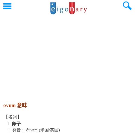
ovum 意味
【名詞】
1.
卵子
・ 発音：
óuvəm (米国/英国)