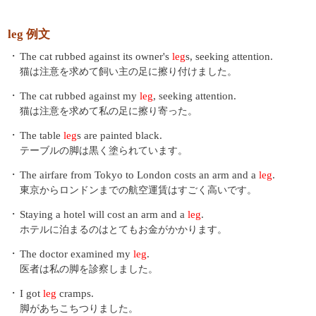
leg 例文
・
The cat rubbed against its owner's
leg
s, seeking attention.
猫は注意を求めて飼い主の足に擦り付けました。
・
The cat rubbed against my
leg
, seeking attention.
猫は注意を求めて私の足に擦り寄った。
・
The table
leg
s are painted black.
テーブルの脚は黒く塗られています。
・
The airfare from Tokyo to London costs an arm and a
leg
.
東京からロンドンまでの航空運賃はすごく高いです。
・
Staying a hotel will cost an arm and a
leg
.
ホテルに泊まるのはとてもお金がかかります。
・
The doctor examined my
leg
.
医者は私の脚を診察しました。
・
I got
leg
cramps.
脚があちこちつりました。