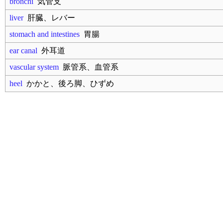
bronchi
気管支
liver
肝臓、レバー
stomach and intestines
胃腸
ear canal
外耳道
vascular system
脈管系、血管系
heel
かかと、後ろ脚、ひずめ