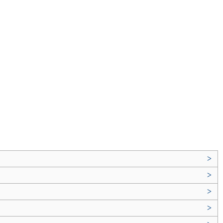
>
>
>
>