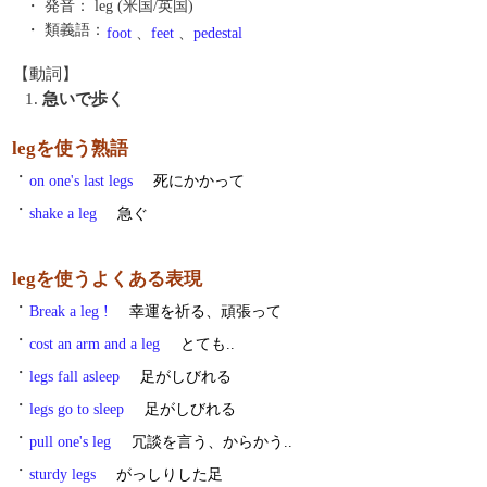
・ 発音：
leg (米国/英国)
・ 類義語：
foot
、
feet
、
pedestal
【動詞】
1.
急いで歩く
legを使う熟語
・
on one's last legs
死にかかって
・
shake a leg
急ぐ
legを使うよくある表現
・
Break a leg !
幸運を祈る、頑張って
・
cost an arm and a leg
とても..
・
legs fall asleep
足がしびれる
・
legs go to sleep
足がしびれる
・
pull one's leg
冗談を言う、からかう..
・
sturdy legs
がっしりした足