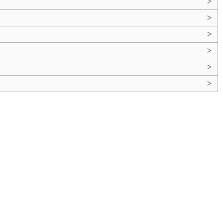
>
>
>
>
>
>