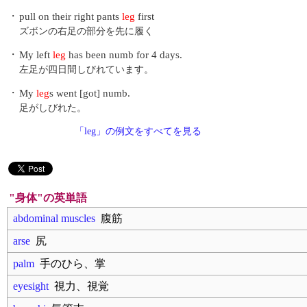
・
pull on their right pants
leg
first
ズボンの右足の部分を先に履く
・
My left
leg
has been numb for 4 days.
左足が四日間しびれています。
・
My
leg
s went [got] numb.
足がしびれた。
「leg」の例文をすべてを見る
"身体"の英単語
abdominal muscles
腹筋
arse
尻
palm
手のひら、掌
eyesight
視力、視覚