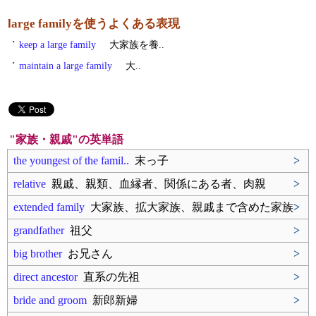
large familyを使うよくある表現
・
keep a large family
大家族を養..
・
maintain a large family
大..
"家族・親戚"の英単語
the youngest of the famil..
末っ子
>
relative
親戚、親類、血縁者、関係にある者、肉親
>
extended family
大家族、拡大家族、親戚まで含めた家族
>
grandfather
祖父
>
big brother
お兄さん
>
direct ancestor
直系の先祖
>
bride and groom
新郎新婦
>