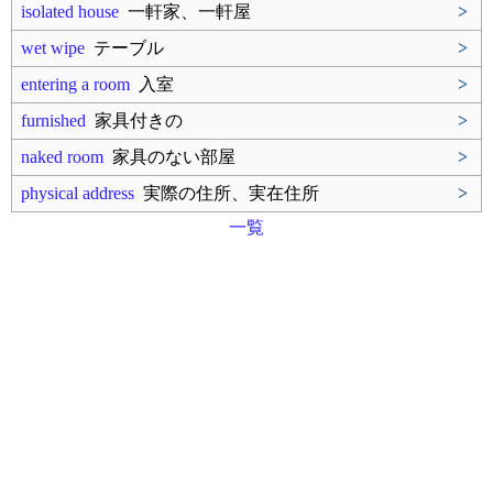
isolated house
一軒家、一軒屋
>
wet wipe
テーブル
>
entering a room
入室
>
furnished
家具付きの
>
naked room
家具のない部屋
>
physical address
実際の住所、実在住所
>
一覧