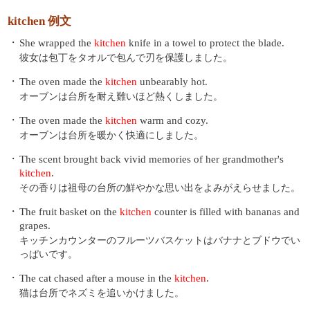
kitchen 例文
・
She wrapped the
kitchen
knife in a towel to protect the blade.
彼女は包丁をタオルで包んで刃を保護しました。
・
The oven made the
kitchen
unbearably hot.
オーブンは台所を耐え難いほど熱くしました。
・
The oven made the
kitchen
warm and cozy.
オーブンは台所を暖かく快適にしました。
・
The scent brought back vivid memories of her grandmother's
kitchen
.
その香りは祖母の台所の鮮やかな思い出をよみがえらせました。
・
The fruit basket on the
kitchen
counter is filled with bananas and
grapes.
キッチンカウンターのフルーツバスケットはバナナとブドウでい
っぱいです。
・
The cat chased after a mouse in the
kitchen
.
猫は台所でネズミを追いかけました。