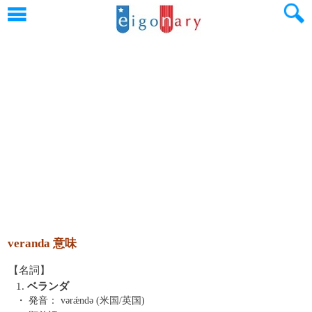
veranda 意味
【名詞】
1.
ベランダ
・ 発音：
vərǽndə (米国/英国)