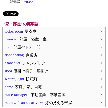
・ 類義語：
terrace
"家・部屋"の英単語
locker room
更衣室
>
chamber
部屋、寝室、室
>
door
部屋のドア、門
>
floor heating
床暖房
>
chandelier
シャンデリア
>
stool
腰掛け椅子、腰掛け
>
security light
防犯灯
>
home
家庭、家、自宅
>
real estate agent
不動産業、不動産屋
>
room with an ocean view
海の見える部屋
>