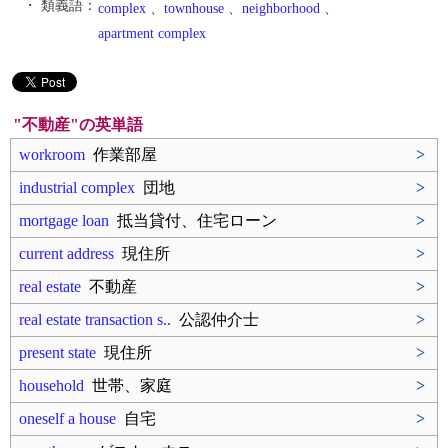
・ 類義語：
complex
、
townhouse
、
neighborhood
、
apartment complex
"不動産"の英単語
workroom
作業部屋
>
industrial complex
団地
>
mortgage loan
抵当貸付、住宅ローン
>
current address
現住所
>
real estate
不動産
>
real estate transaction s..
公認仲介士
>
present state
現住所
>
household
世帯、家庭
>
oneself a house
自宅
>