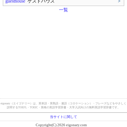
guesthouse
ゲストハウス
>
一覧
eigonary（エイゴナリー）は、英単語・英熟語・連語（コロケーション）・フレーズなどをやさしく
説明するTOEFL・TOEIC・英検の英語学習辞書・大学入試向けの無料英語学習辞書です。
当サイトに関して
Copyright(C) 2026 eigonary.com