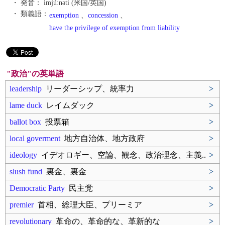
・ 発音：
imjúːnəti (米国/英国)
・ 類義語：
exemption
、
concession
、
have the privilege of exemption from liability
"政治"の英単語
leadership
リーダーシップ、統率力
>
lame duck
レイムダック
>
ballot box
投票箱
>
local goverment
地方自治体、地方政府
>
ideology
イデオロギー、空論、観念、政治理念、主義..
>
slush fund
裏金、裏金
>
Democratic Party
民主党
>
premier
首相、総理大臣、プリーミア
>
revolutionary
革命の、革命的な、革新的な
>