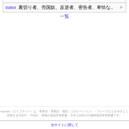
traitor
裏切り者、売国奴、反逆者、密告者、卑怯な..
>
一覧
eigonary（エイゴナリー）は、英単語・英熟語・連語（コロケーション）・フレーズなどをやさしく
説明するTOEFL・TOEIC・英検の英語学習辞書・大学入試向けの無料英語学習辞書です。
当サイトに関して