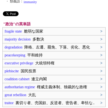
・ 類義語：
immunity
"政治"の英単語
fragile state
脆弱な国家
>
majority decision
多数決
>
degradation
降格、左遷、罷免、下落、劣化、悪化
>
peacekeeping
平和維持
>
executive privilege
大統領特権
>
plebiscite
国民投票
>
coalition cabinet
連立内閣
>
authoritarian regime
権威主義体制、独裁的な政権
>
great rebellion
大乱
>
traitor
裏切り者、売国奴、反逆者、密告者、卑怯な..
>