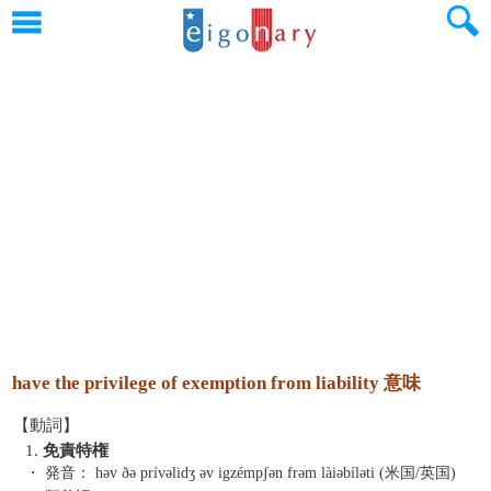
have the privilege of exemption from liability 意味
【動詞】
1.
免責特権
・ 発音：
həv ðə prívəlidʒ əv igzémpʃən frəm làiəbíləti (米国/英国)