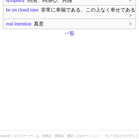
sympathy
同情、同情心、共感
>
be on cloud nine
非常に幸福である、この上なく幸せである
>
real intention
真意
>
一覧
eigonary（エイゴナリー）は、英単語・英熟語・連語（コロケーション）・フレーズなどをやさしく