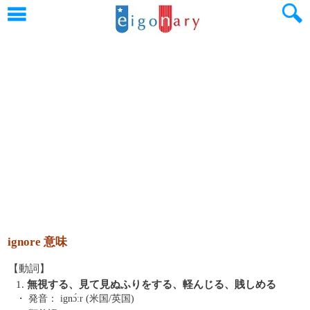
ignore 意味
【動詞】
1.
無視する、見て見ぬふりをする、軽んじる、賎しめる
・ 発音：
ignɔ́ːr (米国/英国)