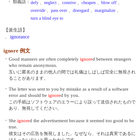
・ 類義語：
defy
、
neglect
、
connive
、
cheapen
、
blow off
、
override
、
pass over
、
disregard
、
marginalize
、
turn a blind eye to
【派生語】
.
ignorance
ignore 例文
・
Good manners are often completely
ignore
d between strangers
who remain anonymous.
互いに匿名のままの他人の間では礼儀はしばしば完全に無視され
ることがあります。
・
The letter was sent to you by mistake as a result of a software
error and should be
ignore
d by you.
この手紙はソフトウェアのエラーにより誤って送信されたもので
あり、無視してください。
・
She
ignore
d the advertisement because it seemed too good to be
true.
彼女はその広告を無視しました。なぜなら、それは真実であるに
はもったいないと思ったからです。