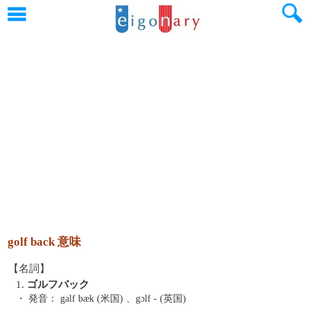
golf back 意味
【名詞】
1.
ゴルフバック
・ 発音：
galf bæk (米国) 、gɔlf - (英国)