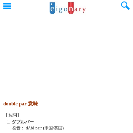
double par 意味
【名詞】
1.
ダブルパー
・ 発音：
dΛbl paːr (米国/英国)