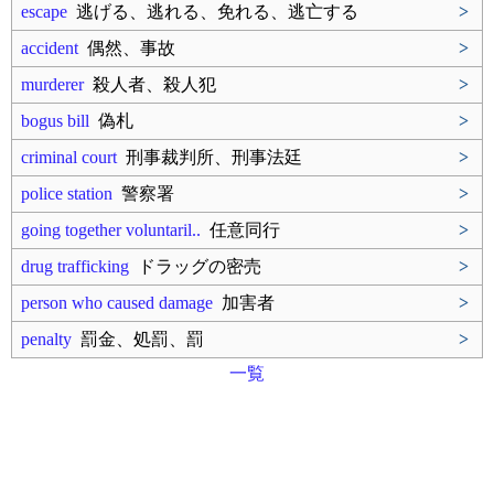
escape
逃げる、逃れる、免れる、逃亡する
>
accident
偶然、事故
>
murderer
殺人者、殺人犯
>
bogus bill
偽札
>
criminal court
刑事裁判所、刑事法廷
>
police station
警察署
>
going together voluntaril..
任意同行
>
drug trafficking
ドラッグの密売
>
person who caused damage
加害者
>
penalty
罰金、処罰、罰
>
一覧