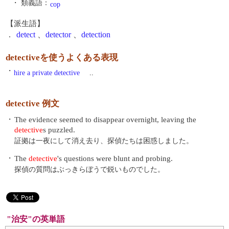
・ 類義語：
cop
【派生語】
.
detect
、
detector
、
detection
detectiveを使うよくある表現
・
hire a private detective
..
detective 例文
・
The evidence seemed to disappear overnight, leaving the
detective
s puzzled.
証拠は一夜にして消え去り、探偵たちは困惑しました。
・
The
detective
's questions were blunt and probing.
探偵の質問はぶっきらぼうで鋭いものでした。
"治安"の英単語